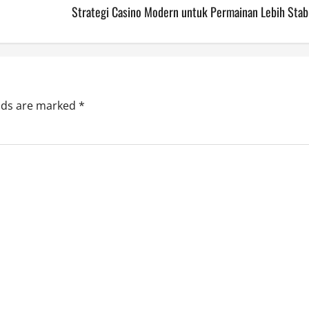
Strategi Casino Modern untuk Permainan Lebih Stabi
elds are marked
*