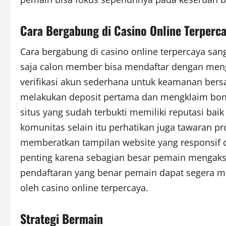
Cara Bergabung di Casino Online Terperc
Cara bergabung di casino online terpercaya sa
saja calon member bisa mendaftar dengan meng
verifikasi akun sederhana untuk keamanan bers
melakukan deposit pertama dan mengklaim bon
situs yang sudah terbukti memiliki reputasi baik 
komunitas selain itu perhatikan juga tawaran p
memberatkan tampilan website yang responsif 
penting karena sebagian besar pemain mengaks
pendaftaran yang benar pemain dapat segera me
oleh casino online terpercaya.
Strategi Bermain