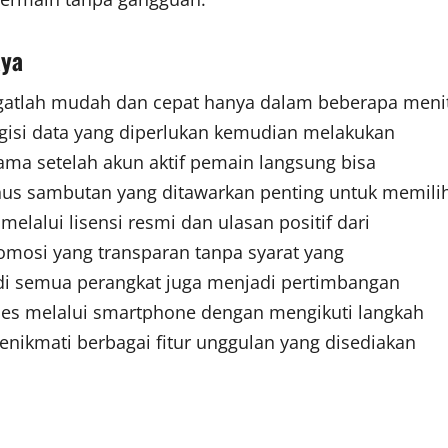
aya
ngatlah mudah dan cepat hanya dalam beberapa meni
isi data yang diperlukan kemudian melakukan
ama setelah akun aktif pemain langsung bisa
us sambutan yang ditawarkan penting untuk memili
melalui lisensi resmi dan ulasan positif dari
romosi yang transparan tanpa syarat yang
di semua perangkat juga menjadi pertimbangan
es melalui smartphone dengan mengikuti langkah
nikmati berbagai fitur unggulan yang disediakan