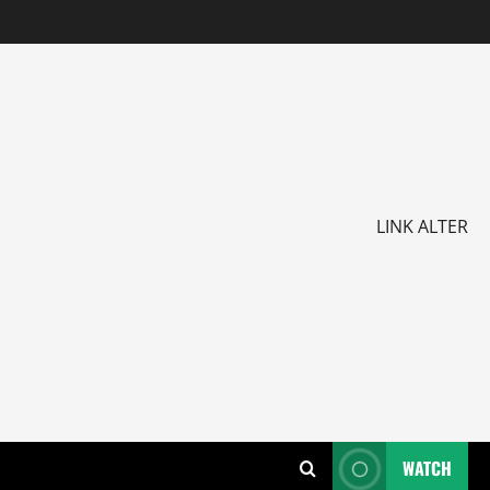
LINK ALTER
WATCH