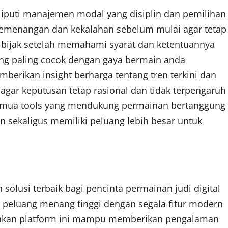
eliputi manajemen modal yang disiplin dan pemilihan
emenangan dan kekalahan sebelum mulai agar tetap
 bijak setelah memahami syarat dan ketentuannya
ng paling cocok dengan gaya bermain anda
rikan insight berharga tentang tren terkini dan
an agar keputusan tetap rasional dan tidak terpengaruh
semua tools yang mendukung permainan bertanggung
 sekaligus memiliki peluang lebih besar untuk
olusi terbaik bagi pencinta permainan judi digital
eluang menang tinggi dengan segala fitur modern
diakan platform ini mampu memberikan pengalaman