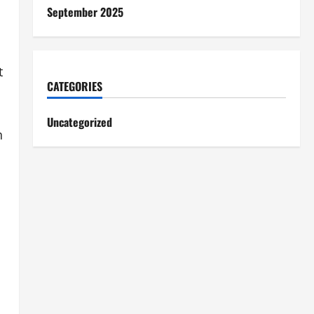
September 2025
t
CATEGORIES
Uncategorized
h