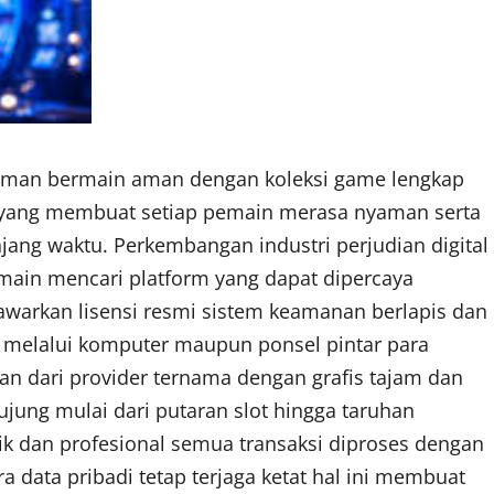
laman bermain aman dengan koleksi game lengkap
yang membuat setiap pemain merasa nyaman serta
ng waktu. Perkembangan industri perjudian digital
main mencari platform yang dapat dipercaya
awarkan lisensi resmi sistem keamanan berlapis dan
melalui komputer maupun ponsel pintar para
an dari provider ternama dengan grafis tajam dan
ujung mulai dari putaran slot hingga taruhan
tik dan profesional semua transaksi diproses dengan
 data pribadi tetap terjaga ketat hal ini membuat