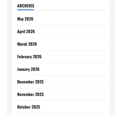
ARCHIVES
May 2026
April 2026
March 2026
February 2026
January 2026
December 2025
November 2025
October 2025