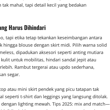
tak mahal, tapi detail kecil yang bedakan
ng Harus Dihindari
no, tapi etika tetap tekankan keseimbangan antara
hingga blouse dengan skirt midi. Pilih warna solid
meless, dipadukan aksesori seperti anting mutiara
 kulit untuk mobilitas, hindari sandal jepit atau
erlebih. Rambut tergerai atau updo sederhana,
an segar.
top atau mini skirt pendek yang picu tatapan tak
al seperti t-shirt dan leggings yang langsung ditolak.
ok dengan lighting mewah. Tips 2025: mix and match—