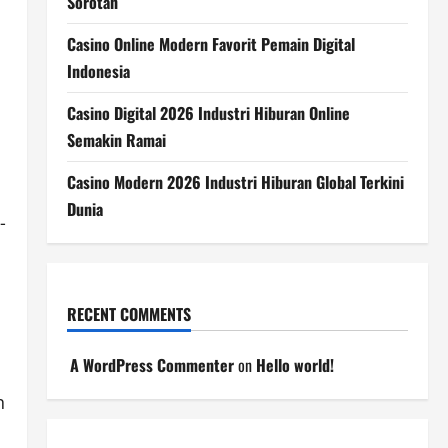
Sorotan
Casino Online Modern Favorit Pemain Digital
Indonesia
Casino Digital 2026 Industri Hiburan Online
Semakin Ramai
Casino Modern 2026 Industri Hiburan Global Terkini
Dunia
-
RECENT COMMENTS
A WordPress Commenter
on
Hello world!
h