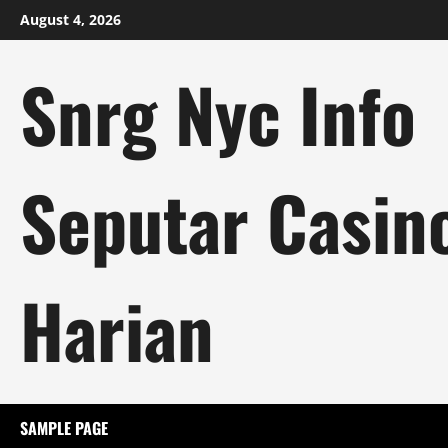
Skip
August 4, 2026
to
content
Snrg Nyc Info
Seputar Casin
Harian
SAMPLE PAGE