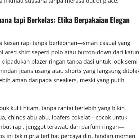
a nikmati suasana tanpa merasa out of place.
hana tapi Berkelas: Etika Berpakaian Elegan
ada kesan rapi tanpa berlebihan—smart casual yang
llared shirt seperti polo atau button-down dari katu
, dipadukan blazer ringan tanpa dasi untuk look semi
indari jeans usang atau shorts yang langsung ditola
h lebih aman daripada sneakers, meski yang putih
k kulit hitam, tanpa rantai berlebih yang bikin
tua, chinos abu-abu, loafers cokelat—cocok untuk
mbut rapi, jenggot terawat, dan parfum ringan—
s ini bikin pria terlihat percaya diri, hindari momen