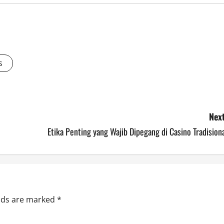
s
Next
Etika Penting yang Wajib Dipegang di Casino Tradision
elds are marked
*