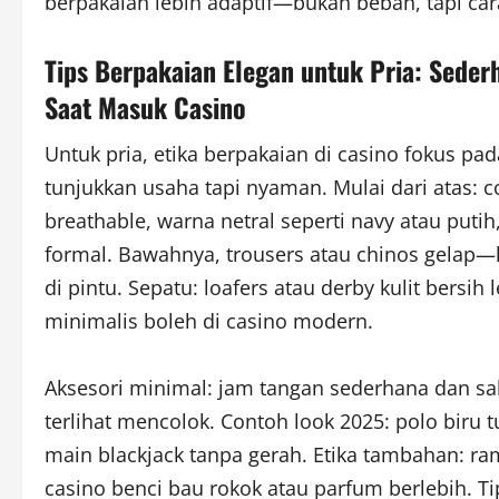
berpakaian lebih adaptif—bukan beban, tapi car
Tips Berpakaian Elegan untuk Pria: Seder
Saat Masuk Casino
Untuk pria, etika berpakaian di casino fokus p
tunjukkan usaha tapi nyaman. Mulai dari atas: co
breathable, warna netral seperti navy atau putih
formal. Bawahnya, trousers atau chinos gelap—h
di pintu. Sepatu: loafers atau derby kulit bersi
minimalis boleh di casino modern.
Aksesori minimal: jam tangan sederhana dan sabu
terlihat mencolok. Contoh look 2025: polo biru 
main blackjack tanpa gerah. Etika tambahan: ra
casino benci bau rokok atau parfum berlebih. Tip