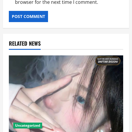
browser for the next time I comment.
RELATED NEWS
Uncategorized