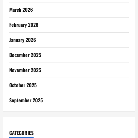
March 2026
February 2026
January 2026
December 2025
November 2025
October 2025
September 2025
CATEGORIES