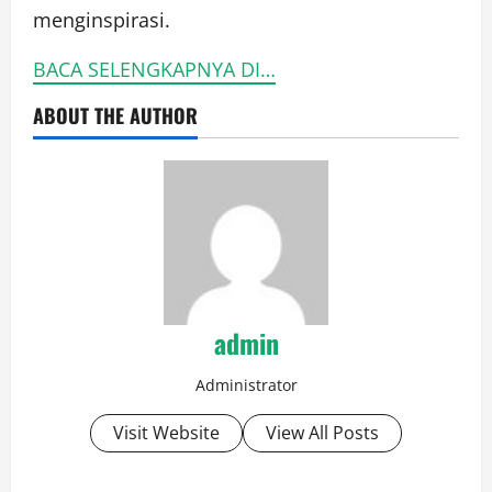
menginspirasi.
BACA SELENGKAPNYA DI…
ABOUT THE AUTHOR
admin
Administrator
Visit Website
View All Posts