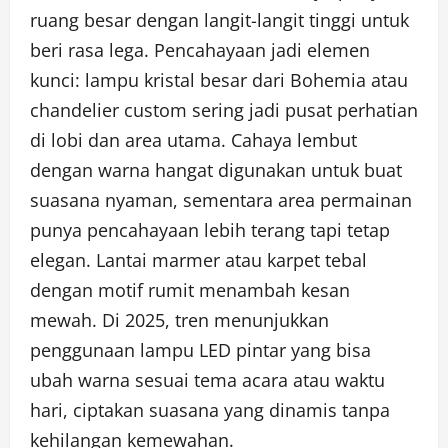
ruang besar dengan langit-langit tinggi untuk
beri rasa lega. Pencahayaan jadi elemen
kunci: lampu kristal besar dari Bohemia atau
chandelier custom sering jadi pusat perhatian
di lobi dan area utama. Cahaya lembut
dengan warna hangat digunakan untuk buat
suasana nyaman, sementara area permainan
punya pencahayaan lebih terang tapi tetap
elegan. Lantai marmer atau karpet tebal
dengan motif rumit menambah kesan
mewah. Di 2025, tren menunjukkan
penggunaan lampu LED pintar yang bisa
ubah warna sesuai tema acara atau waktu
hari, ciptakan suasana yang dinamis tanpa
kehilangan kemewahan.