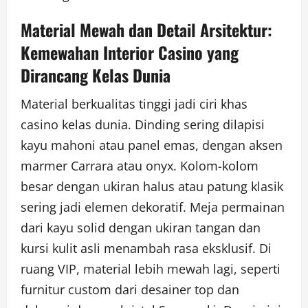
Material Mewah dan Detail Arsitektur:
Kemewahan Interior Casino yang
Dirancang Kelas Dunia
Material berkualitas tinggi jadi ciri khas
casino kelas dunia. Dinding sering dilapisi
kayu mahoni atau panel emas, dengan aksen
marmer Carrara atau onyx. Kolom-kolom
besar dengan ukiran halus atau patung klasik
sering jadi elemen dekoratif. Meja permainan
dari kayu solid dengan ukiran tangan dan
kursi kulit asli menambah rasa eksklusif. Di
ruang VIP, material lebih mewah lagi, seperti
furnitur custom dari desainer top dan