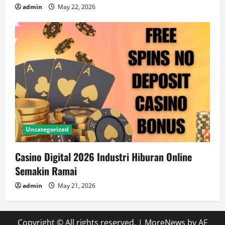
admin
May 22, 2026
Uncategorized
Casino Digital 2026 Industri Hiburan Online
Semakin Ramai
admin
May 21, 2026
Copyright © All rights reserved.
|
MoreNews
by AF