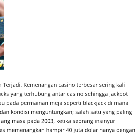
Terjadi. Kemenangan casino terbesar sering kali
ucks yang terhubung antar casino sehingga jackpot
au pada permainan meja seperti blackjack di mana
an kondisi menguntungkan; salah satu yang paling
njang masa pada 2003, ketika seorang insinyur
eles memenangkan hampir 40 juta dolar hanya denga