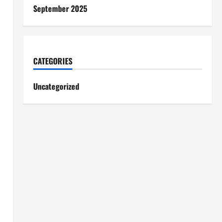
September 2025
CATEGORIES
Uncategorized