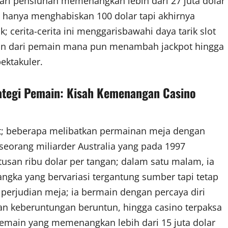
ari pensiunan memenangkan lebih dari 27 juta dolar
 hanya menghabiskan 100 dolar tapi akhirnya
cerita-cerita ini menggarisbawahi daya tarik slot
uhan dari pemain mana pun menambah jackpot hingga
ektakuler.
ategi Pemain: Kisah Kemenangan Casino
t; beberapa melibatkan permainan meja dengan
h seorang miliarder Australia yang pada 1997
usan ribu dolar per tangan; dalam satu malam, ia
 angka yang bervariasi tergantung sumber tapi tetap
 perjudian meja; ia bermain dengan percaya diri
n keberuntungan beruntun, hingga casino terpaksa
pemain yang memenangkan lebih dari 15 juta dolar