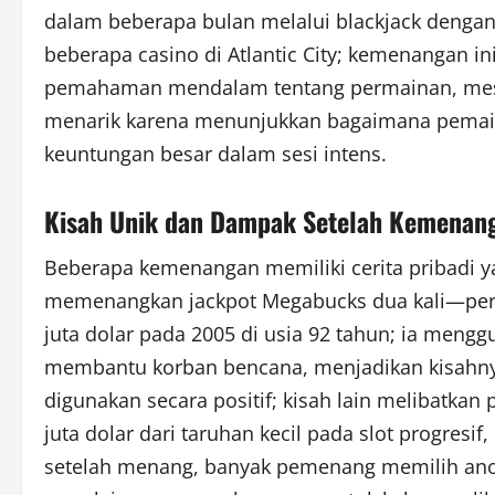
dalam beberapa bulan melalui blackjack dengan 
beberapa casino di Atlantic City; kemenangan i
pemahaman mendalam tentang permainan, meskipu
menarik karena menunjukkan bagaimana pemai
keuntungan besar dalam sesi intens.
Kisah Unik dan Dampak Setelah Kemenan
Beberapa kemenangan memiliki cerita pribadi y
memenangkan jackpot Megabucks dua kali—perta
juta dolar pada 2005 di usia 92 tahun; ia meng
membantu korban bencana, menjadikan kisahnya
digunakan secara positif; kisah lain melibatk
juta dolar dari taruhan kecil pada slot progresif,
setelah menang, banyak pemenang memilih ano