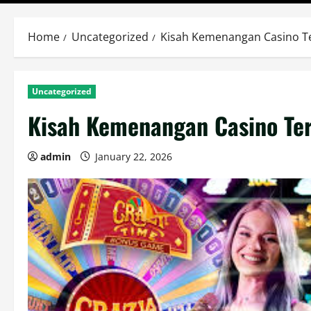
Home
Uncategorized
Kisah Kemenangan Casino Te
Uncategorized
Kisah Kemenangan Casino Ter
admin
January 22, 2026