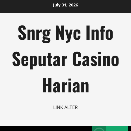
Skip
July 31, 2026
to
content
Snrg Nyc Info
Seputar Casino
Harian
LINK ALTER