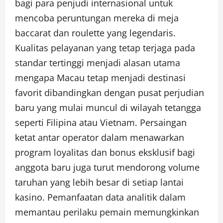
bagi para penjudi internasional untuk
mencoba peruntungan mereka di meja
baccarat dan roulette yang legendaris.
Kualitas pelayanan yang tetap terjaga pada
standar tertinggi menjadi alasan utama
mengapa Macau tetap menjadi destinasi
favorit dibandingkan dengan pusat perjudian
baru yang mulai muncul di wilayah tetangga
seperti Filipina atau Vietnam. Persaingan
ketat antar operator dalam menawarkan
program loyalitas dan bonus eksklusif bagi
anggota baru juga turut mendorong volume
taruhan yang lebih besar di setiap lantai
kasino. Pemanfaatan data analitik dalam
memantau perilaku pemain memungkinkan