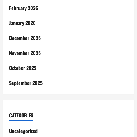
February 2026
January 2026
December 2025
November 2025
October 2025
September 2025
CATEGORIES
Uncategorized