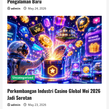
Pengalaman Baru
admin
May 24, 2026
Uncategorized
Perkembangan Industri Casino Global Mei 2026
Jadi Sorotan
admin
May 23, 2026