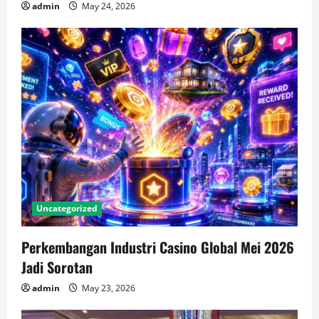
admin
May 24, 2026
Uncategorized
Perkembangan Industri Casino Global Mei 2026
Jadi Sorotan
admin
May 23, 2026