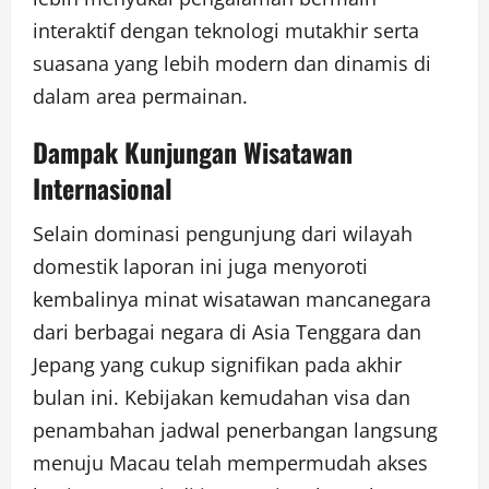
interaktif dengan teknologi mutakhir serta
suasana yang lebih modern dan dinamis di
dalam area permainan.
Dampak Kunjungan Wisatawan
Internasional
Selain dominasi pengunjung dari wilayah
domestik laporan ini juga menyoroti
kembalinya minat wisatawan mancanegara
dari berbagai negara di Asia Tenggara dan
Jepang yang cukup signifikan pada akhir
bulan ini. Kebijakan kemudahan visa dan
penambahan jadwal penerbangan langsung
menuju Macau telah mempermudah akses