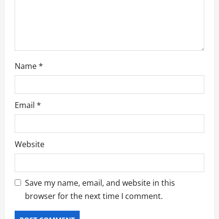
n
Name
*
Email
*
Website
Save my name, email, and website in this
browser for the next time I comment.