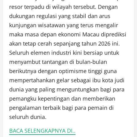
resor terpadu di wilayah tersebut. Dengan
dukungan regulasi yang stabil dan arus
kunjungan wisatawan yang terus mengalir
maka masa depan ekonomi Macau diprediksi
akan tetap cerah sepanjang tahun 2026 ini.
Seluruh elemen industri kini bersiap untuk
menyambut tantangan di bulan-bulan
berikutnya dengan optimisme tinggi guna
mempertahankan gelar sebagai ibu kota judi
dunia yang paling menguntungkan bagi para
pemangku kepentingan dan memberikan
pengalaman terbaik bagi para pemain di
seluruh dunia.
BACA SELENGKAPNYA DI..