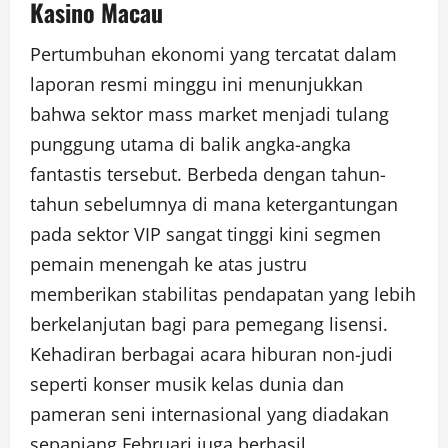
Kasino Macau
Pertumbuhan ekonomi yang tercatat dalam
laporan resmi minggu ini menunjukkan
bahwa sektor mass market menjadi tulang
punggung utama di balik angka-angka
fantastis tersebut. Berbeda dengan tahun-
tahun sebelumnya di mana ketergantungan
pada sektor VIP sangat tinggi kini segmen
pemain menengah ke atas justru
memberikan stabilitas pendapatan yang lebih
berkelanjutan bagi para pemegang lisensi.
Kehadiran berbagai acara hiburan non-judi
seperti konser musik kelas dunia dan
pameran seni internasional yang diadakan
sepanjang Februari juga berhasil