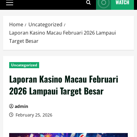
WATCH
Primary
Menu
Home
Uncategorized
Laporan Kasino Macau Februari 2026 Lampaui
Target Besar
Uncategorized
Laporan Kasino Macau Februari
2026 Lampaui Target Besar
admin
February 25, 2026