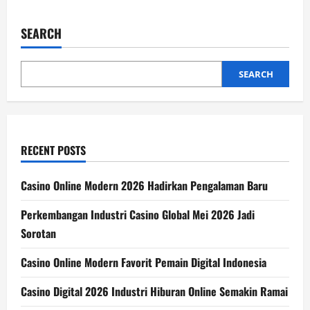
SEARCH
SEARCH
RECENT POSTS
Casino Online Modern 2026 Hadirkan Pengalaman Baru
Perkembangan Industri Casino Global Mei 2026 Jadi
Sorotan
Casino Online Modern Favorit Pemain Digital Indonesia
Casino Digital 2026 Industri Hiburan Online Semakin Ramai