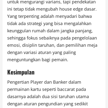
untuk mengurangi varians, tapi pendekatan
ini tetap tidak mengubah house edge dasar.
Yang terpenting adalah menyadari bahwa
tidak ada strategi yang bisa mengalahkan
keunggulan rumah dalam jangka panjang,
sehingga fokus sebaiknya pada pengelolaan
emosi, disiplin taruhan, dan pemilihan meja
dengan variasi aturan yang paling
menguntungkan bagi pemain.
Kesimpulan
Pengertian Player dan Banker dalam
permainan kartu seperti baccarat pada
dasarnya adalah dua sisi taruhan utama
dengan aturan pengundian yang sedikit