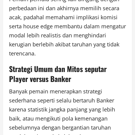
perbedaan ini dan akhirnya memilih secara
acak, padahal memahami implikasi komisi
serta house edge membantu dalam mengatur
modal lebih realistis dan menghindari
kerugian berlebih akibat taruhan yang tidak
terencana.
Strategi Umum dan Mitos seputar
Player versus Banker
Banyak pemain menerapkan strategi
sederhana seperti selalu bertaruh Banker
karena statistik jangka panjang yang lebih
baik, atau mengikuti pola kemenangan
sebelumnya dengan bergantian taruhan