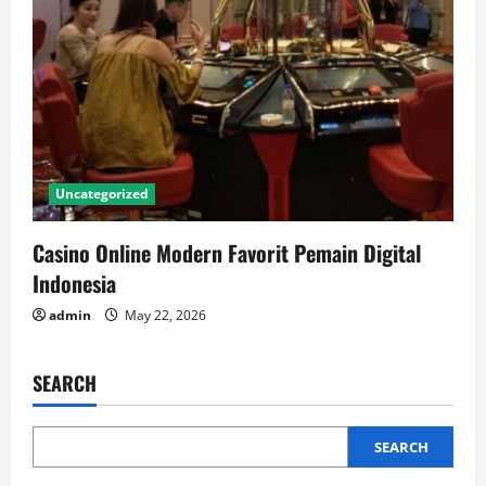
Uncategorized
Casino Online Modern Favorit Pemain Digital
Indonesia
admin
May 22, 2026
SEARCH
SEARCH