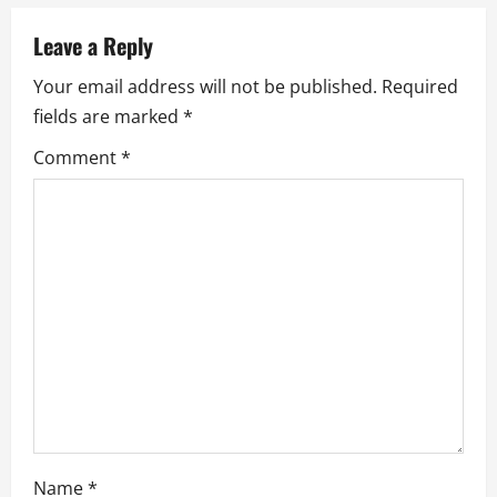
a
v
Leave a Reply
Your email address will not be published.
Required
i
fields are marked
*
g
Comment
*
a
t
i
o
n
Name
*