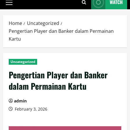
WATCH
Primary
Menu
Home
Uncategorized
Pengertian Player dan Banker dalam Permainan
Kartu
Uncategorized
Pengertian Player dan Banker
dalam Permainan Kartu
admin
February 3, 2026