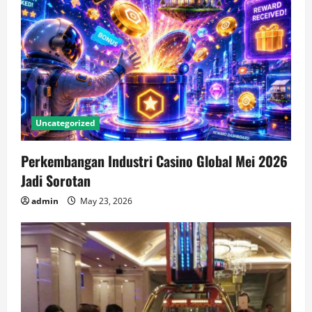
Uncategorized
Perkembangan Industri Casino Global Mei 2026
Jadi Sorotan
admin
May 23, 2026