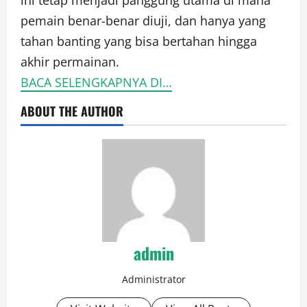
ini tetap menjadi panggung utama di mana
pemain benar-benar diuji, dan hanya yang
tahan banting yang bisa bertahan hingga
akhir permainan.
BACA SELENGKAPNYA DI…
ABOUT THE AUTHOR
admin
Administrator