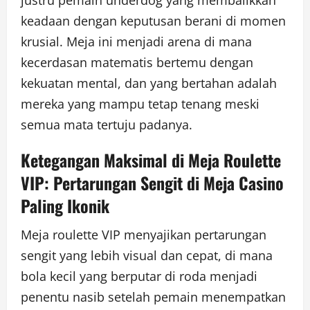
justru pemain underdog yang membalikkan
keadaan dengan keputusan berani di momen
krusial. Meja ini menjadi arena di mana
kecerdasan matematis bertemu dengan
kekuatan mental, dan yang bertahan adalah
mereka yang mampu tetap tenang meski
semua mata tertuju padanya.
Ketegangan Maksimal di Meja Roulette
VIP: Pertarungan Sengit di Meja Casino
Paling Ikonik
Meja roulette VIP menyajikan pertarungan
sengit yang lebih visual dan cepat, di mana
bola kecil yang berputar di roda menjadi
penentu nasib setelah pemain menempatkan