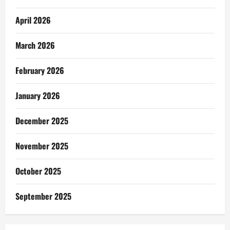
April 2026
March 2026
February 2026
January 2026
December 2025
November 2025
October 2025
September 2025