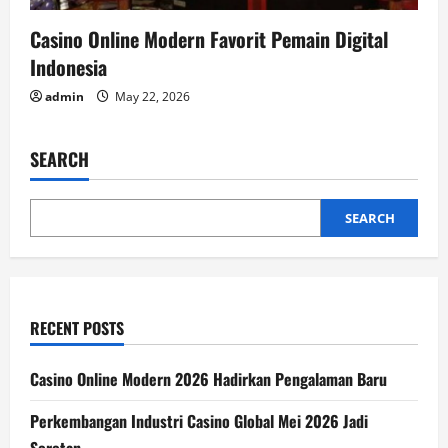
Casino Online Modern Favorit Pemain Digital
Indonesia
admin
May 22, 2026
SEARCH
SEARCH
RECENT POSTS
Casino Online Modern 2026 Hadirkan Pengalaman Baru
Perkembangan Industri Casino Global Mei 2026 Jadi