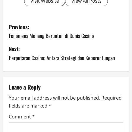
Visit Website
View All Posts
P
Previous:
o
Fenomena Menang Beruntun di Dunia Casino
s
Next:
Perputaran Casino: Antara Strategi dan Keberuntungan
t
n
a
Leave a Reply
v
Your email address will not be published.
Required
fields are marked
*
i
Comment
*
g