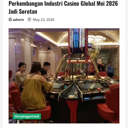
Perkembangan Industri Casino Global Mei 2026
Jadi Sorotan
admin
May 23, 2026
Uncategorized