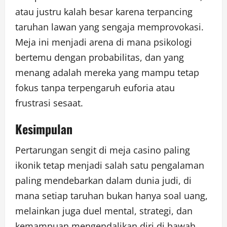
atau justru kalah besar karena terpancing
taruhan lawan yang sengaja memprovokasi.
Meja ini menjadi arena di mana psikologi
bertemu dengan probabilitas, dan yang
menang adalah mereka yang mampu tetap
fokus tanpa terpengaruh euforia atau
frustrasi sesaat.
Kesimpulan
Pertarungan sengit di meja casino paling
ikonik tetap menjadi salah satu pengalaman
paling mendebarkan dalam dunia judi, di
mana setiap taruhan bukan hanya soal uang,
melainkan juga duel mental, strategi, dan
kemampuan mengendalikan diri di bawah