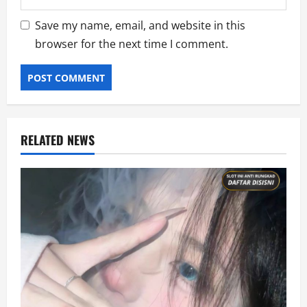
Save my name, email, and website in this
browser for the next time I comment.
RELATED NEWS