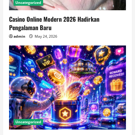
Uncategorized
Casino Online Modern 2026 Hadirkan
Pengalaman Baru
admin
May 24, 2026
Uncategorized