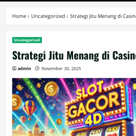
Home
Uncategorized
Strategi Jitu Menang di Cas
Uncategorized
Strategi Jitu Menang di Casi
admin
November 30, 2025