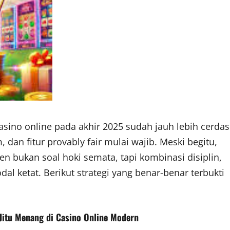
asino online pada akhir 2025 sudah jauh lebih cerdas
, dan fitur provably fair mulai wajib. Meski begitu,
 bukan soal hoki semata, tapi kombinasi disiplin,
 ketat. Berikut strategi yang benar-benar terbukti
 Jitu Menang di Casino Online Modern