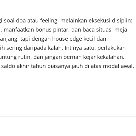
soal doa atau feeling, melainkan eksekusi disiplin:
n, manfaatkan bonus pintar, dan baca situasi meja
anjang, tapi dengan house edge kecil dan
 sering daripada kalah. Intinya satu: perlakukan
k untung rutin, dan jangan pernah kejar kekalahan.
, saldo akhir tahun biasanya jauh di atas modal awal.