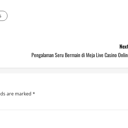
s
Next
Pengalaman Seru Bermain di Meja Live Casino Onlin
elds are marked
*