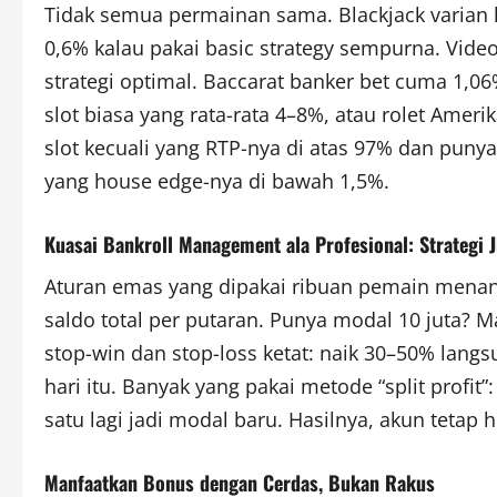
Tidak semua permainan sama. Blackjack varian k
0,6% kalau pakai basic strategy sempurna. Vide
strategi optimal. Baccarat banker bet cuma 1,0
slot biasa yang rata-rata 4–8%, atau rolet Amer
slot kecuali yang RTP-nya di atas 97% dan punya 
yang house edge-nya di bawah 1,5%.
Kuasai Bankroll Management ala Profesional: Strategi 
Aturan emas yang dipakai ribuan pemain menang
saldo total per putaran. Punya modal 10 juta? M
stop-win dan stop-loss ketat: naik 30–50% langs
hari itu. Banyak yang pakai metode “split profit
satu lagi jadi modal baru. Hasilnya, akun tetap 
Manfaatkan Bonus dengan Cerdas, Bukan Rakus