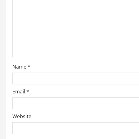
i
g
a
t
i
o
Name
*
n
Email
*
Website