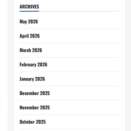
ARCHIVES
May 2026
April 2026
March 2026
February 2026
January 2026
December 2025
,
November 2025
October 2025