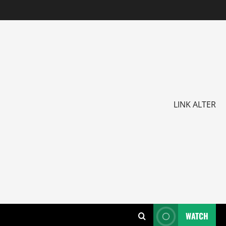
LINK ALTER
WATCH