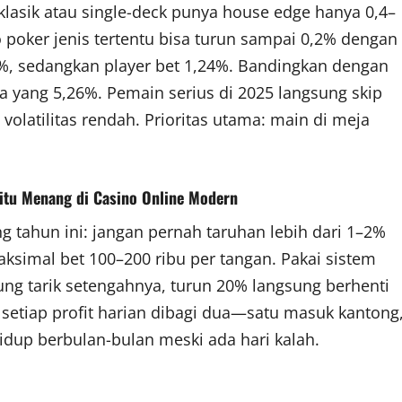
lasik atau single-deck punya house edge hanya 0,4–
o poker jenis tertentu bisa turun sampai 0,2% dengan
6%, sedangkan player bet 1,24%. Bandingkan dengan
ika yang 5,26%. Pemain serius di 2025 langsung skip
volatilitas rendah. Prioritas utama: main di meja
Jitu Menang di Casino Online Modern
 tahun ini: jangan pernah taruhan lebih dari 1–2%
aksimal bet 100–200 ribu per tangan. Pakai sistem
ung tarik setengahnya, turun 20% langsung berhenti
”: setiap profit harian dibagi dua—satu masuk kantong
hidup berbulan-bulan meski ada hari kalah.