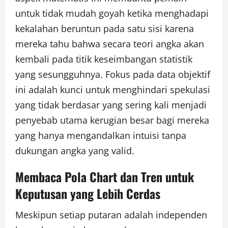
untuk tidak mudah goyah ketika menghadapi
kekalahan beruntun pada satu sisi karena
mereka tahu bahwa secara teori angka akan
kembali pada titik keseimbangan statistik
yang sesungguhnya. Fokus pada data objektif
ini adalah kunci untuk menghindari spekulasi
yang tidak berdasar yang sering kali menjadi
penyebab utama kerugian besar bagi mereka
yang hanya mengandalkan intuisi tanpa
dukungan angka yang valid.
Membaca Pola Chart dan Tren untuk
Keputusan yang Lebih Cerdas
Meskipun setiap putaran adalah independen