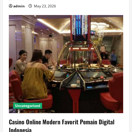
admin
May 23, 2026
Uncategorized
Casino Online Modern Favorit Pemain Digital
Indonesia