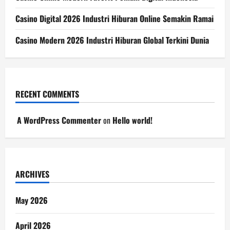
Casino Digital 2026 Industri Hiburan Online Semakin Ramai
Casino Modern 2026 Industri Hiburan Global Terkini Dunia
RECENT COMMENTS
A WordPress Commenter
on
Hello world!
ARCHIVES
May 2026
April 2026