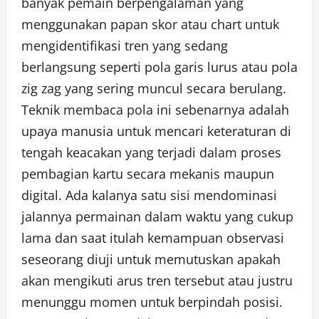
banyak pemain berpengalaman yang
menggunakan papan skor atau chart untuk
mengidentifikasi tren yang sedang
berlangsung seperti pola garis lurus atau pola
zig zag yang sering muncul secara berulang.
Teknik membaca pola ini sebenarnya adalah
upaya manusia untuk mencari keteraturan di
tengah keacakan yang terjadi dalam proses
pembagian kartu secara mekanis maupun
digital. Ada kalanya satu sisi mendominasi
jalannya permainan dalam waktu yang cukup
lama dan saat itulah kemampuan observasi
seseorang diuji untuk memutuskan apakah
akan mengikuti arus tren tersebut atau justru
menunggu momen untuk berpindah posisi.