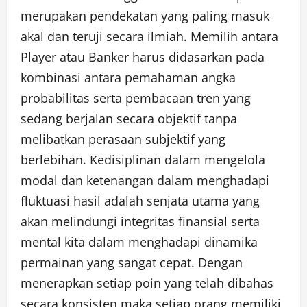
merupakan pendekatan yang paling masuk
akal dan teruji secara ilmiah. Memilih antara
Player atau Banker harus didasarkan pada
kombinasi antara pemahaman angka
probabilitas serta pembacaan tren yang
sedang berjalan secara objektif tanpa
melibatkan perasaan subjektif yang
berlebihan. Kedisiplinan dalam mengelola
modal dan ketenangan dalam menghadapi
fluktuasi hasil adalah senjata utama yang
akan melindungi integritas finansial serta
mental kita dalam menghadapi dinamika
permainan yang sangat cepat. Dengan
menerapkan setiap poin yang telah dibahas
secara konsisten maka setiap orang memiliki