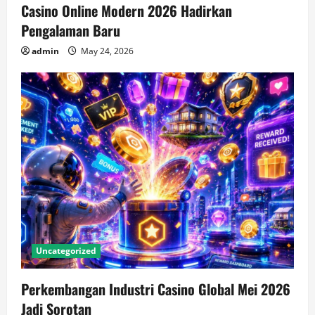
Casino Online Modern 2026 Hadirkan
Pengalaman Baru
admin
May 24, 2026
Uncategorized
Perkembangan Industri Casino Global Mei 2026
Jadi Sorotan