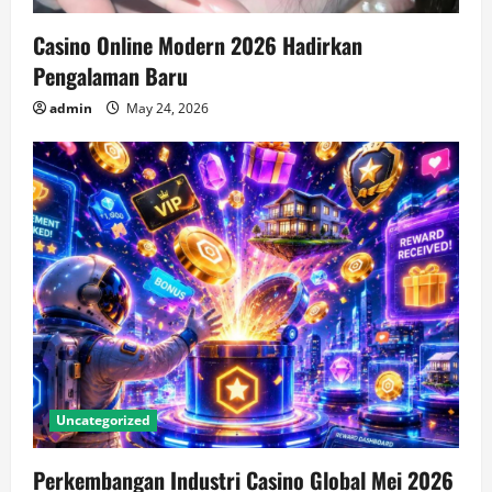
Casino Online Modern 2026 Hadirkan
Pengalaman Baru
admin
May 24, 2026
Uncategorized
Perkembangan Industri Casino Global Mei 2026