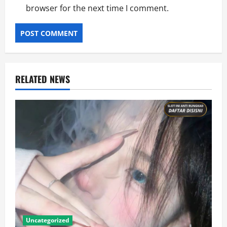
browser for the next time I comment.
RELATED NEWS
Uncategorized