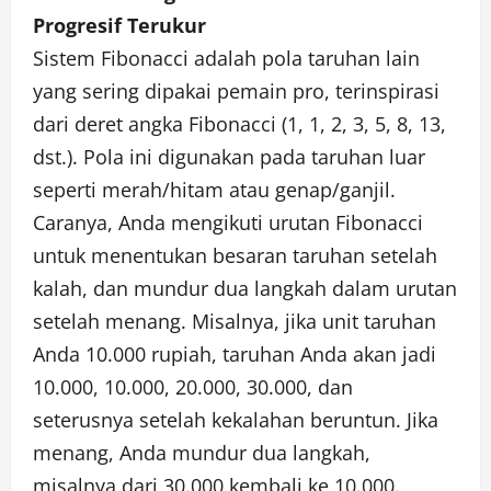
Progresif Terukur
Sistem Fibonacci adalah pola taruhan lain
yang sering dipakai pemain pro, terinspirasi
dari deret angka Fibonacci (1, 1, 2, 3, 5, 8, 13,
dst.). Pola ini digunakan pada taruhan luar
seperti merah/hitam atau genap/ganjil.
Caranya, Anda mengikuti urutan Fibonacci
untuk menentukan besaran taruhan setelah
kalah, dan mundur dua langkah dalam urutan
setelah menang. Misalnya, jika unit taruhan
Anda 10.000 rupiah, taruhan Anda akan jadi
10.000, 10.000, 20.000, 30.000, dan
seterusnya setelah kekalahan beruntun. Jika
menang, Anda mundur dua langkah,
misalnya dari 30.000 kembali ke 10.000.