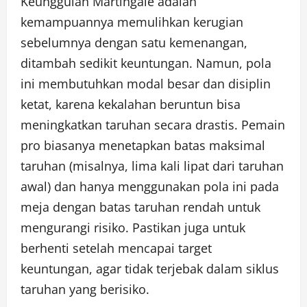
Keunggulan Martingale adalah
kemampuannya memulihkan kerugian
sebelumnya dengan satu kemenangan,
ditambah sedikit keuntungan. Namun, pola
ini membutuhkan modal besar dan disiplin
ketat, karena kekalahan beruntun bisa
meningkatkan taruhan secara drastis. Pemain
pro biasanya menetapkan batas maksimal
taruhan (misalnya, lima kali lipat dari taruhan
awal) dan hanya menggunakan pola ini pada
meja dengan batas taruhan rendah untuk
mengurangi risiko. Pastikan juga untuk
berhenti setelah mencapai target
keuntungan, agar tidak terjebak dalam siklus
taruhan yang berisiko.