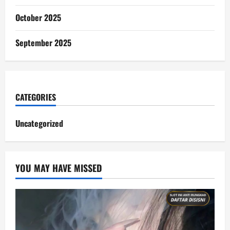
October 2025
September 2025
CATEGORIES
Uncategorized
YOU MAY HAVE MISSED