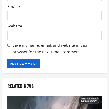
Email
*
Website
Save my name, email, and website in this
browser for the next time I comment.
RELATED NEWS