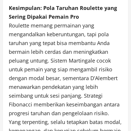
Kesimpulan: Pola Taruhan Roulette yang
Sering Dipakai Pemain Pro
Roulette memang permainan yang
mengandalkan keberuntungan, tapi pola
taruhan yang tepat bisa membantu Anda
bermain lebih cerdas dan meningkatkan
peluang untung. Sistem Martingale cocok
untuk pemain yang siap mengambil risiko
dengan modal besar, sementara D’Alembert
menawarkan pendekatan yang lebih
seimbang untuk sesi panjang. Strategi
Fibonacci memberikan keseimbangan antara
progresi taruhan dan pengelolaan risiko.
Yang terpenting, selalu tetapkan batas modal,
kemenangan, dan kerugian sebelum bermain,