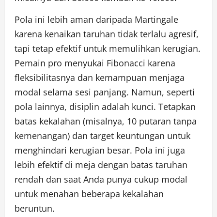
Pola ini lebih aman daripada Martingale
karena kenaikan taruhan tidak terlalu agresif,
tapi tetap efektif untuk memulihkan kerugian.
Pemain pro menyukai Fibonacci karena
fleksibilitasnya dan kemampuan menjaga
modal selama sesi panjang. Namun, seperti
pola lainnya, disiplin adalah kunci. Tetapkan
batas kekalahan (misalnya, 10 putaran tanpa
kemenangan) dan target keuntungan untuk
menghindari kerugian besar. Pola ini juga
lebih efektif di meja dengan batas taruhan
rendah dan saat Anda punya cukup modal
untuk menahan beberapa kekalahan
beruntun.