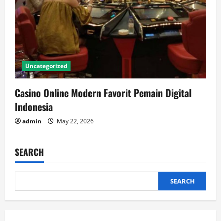
Uncategorized
Casino Online Modern Favorit Pemain Digital
Indonesia
admin
May 22, 2026
SEARCH
SEARCH