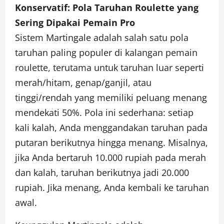
Konservatif: Pola Taruhan Roulette yang
Sering Dipakai Pemain Pro
Sistem Martingale adalah salah satu pola
taruhan paling populer di kalangan pemain
roulette, terutama untuk taruhan luar seperti
merah/hitam, genap/ganjil, atau
tinggi/rendah yang memiliki peluang menang
mendekati 50%. Pola ini sederhana: setiap
kali kalah, Anda menggandakan taruhan pada
putaran berikutnya hingga menang. Misalnya,
jika Anda bertaruh 10.000 rupiah pada merah
dan kalah, taruhan berikutnya jadi 20.000
rupiah. Jika menang, Anda kembali ke taruhan
awal.