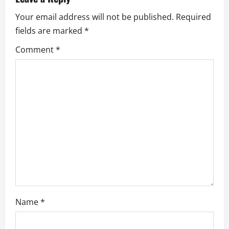
v
Your email address will not be published.
Required
fields are marked
*
i
Comment
*
g
a
t
i
o
n
Name
*