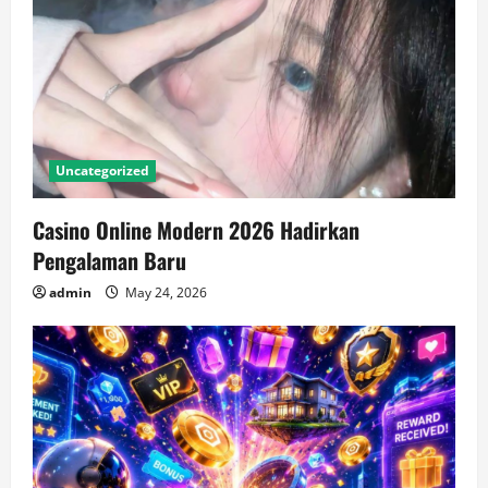
Uncategorized
Casino Online Modern 2026 Hadirkan
Pengalaman Baru
admin
May 24, 2026