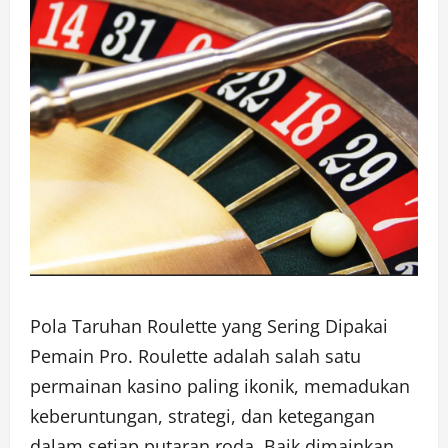
Pola Taruhan Roulette yang Sering Dipakai
Pemain Pro. Roulette adalah salah satu
permainan kasino paling ikonik, memadukan
keberuntungan, strategi, dan ketegangan
dalam setiap putaran roda. Baik dimainkan