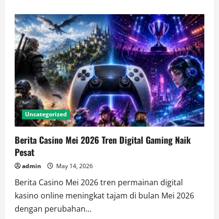
about
Sejarah
Kasino
Dunia
dan
Perkembangan
Modern
Uncategorized
Berita Casino Mei 2026 Tren Digital Gaming Naik
Pesat
admin
May 14, 2026
Berita Casino Mei 2026 tren permainan digital
kasino online meningkat tajam di bulan Mei 2026
dengan perubahan...