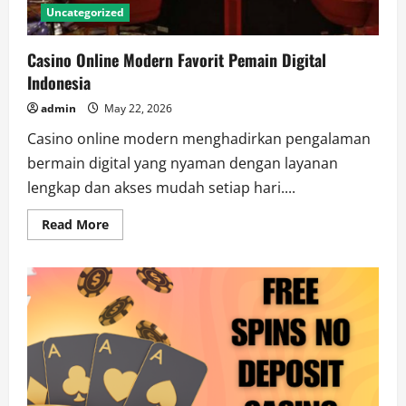
Uncategorized
Casino Online Modern Favorit Pemain Digital
Indonesia
admin
May 22, 2026
Casino online modern menghadirkan pengalaman
bermain digital yang nyaman dengan layanan
lengkap dan akses mudah setiap hari....
Read
Read More
more
about
Casino
Online
Modern
Favorit
Pemain
Digital
Indonesia