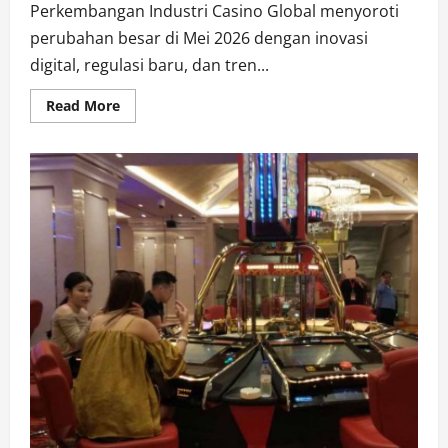
Perkembangan Industri Casino Global menyoroti
perubahan besar di Mei 2026 dengan inovasi
digital, regulasi baru, dan tren...
Read
Read More
more
about
Perkembangan
Industri
Casino
Global
Mei
2026
Jadi
Sorotan