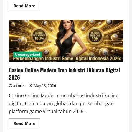
Read
Read More
more
about
Berita
Casino
Mei
2026
Tren
Digital
Gaming
Naik
Pesat
Uncategorized
Casino Online Modern Tren Industri Hiburan Digital
2026
admin
May 13, 2026
Casino Online Modern membahas industri kasino
digital, tren hiburan global, dan perkembangan
platform game virtual tahun 2026...
Read
Read More
more
about