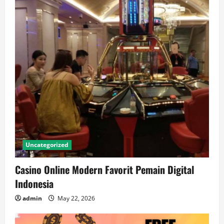
Uncategorized
Casino Online Modern Favorit Pemain Digital
Indonesia
admin
May 22, 2026