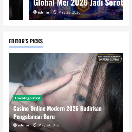
Global Mei 2026 Jadi Sorotan
admin
May 23, 2026
EDITOR'S PICKS
Uncategorized
Casino Online Modern 2026 Hadirkan
Pengalaman Baru
admin
May 24, 2026