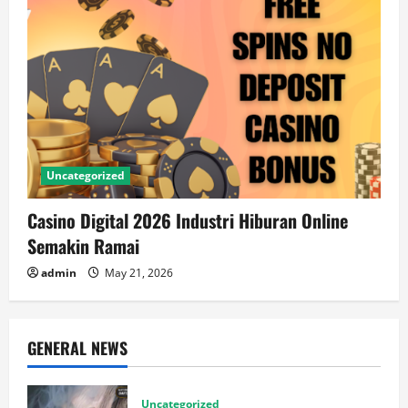
Uncategorized
Casino Digital 2026 Industri Hiburan Online
Semakin Ramai
admin
May 21, 2026
GENERAL NEWS
Uncategorized