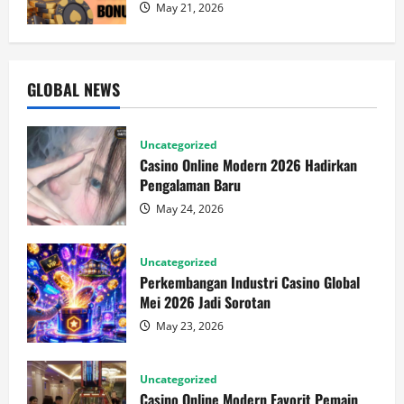
May 21, 2026
GLOBAL NEWS
Uncategorized
Casino Online Modern 2026 Hadirkan
Pengalaman Baru
May 24, 2026
Uncategorized
Perkembangan Industri Casino Global
Mei 2026 Jadi Sorotan
May 23, 2026
Uncategorized
Casino Online Modern Favorit Pemain