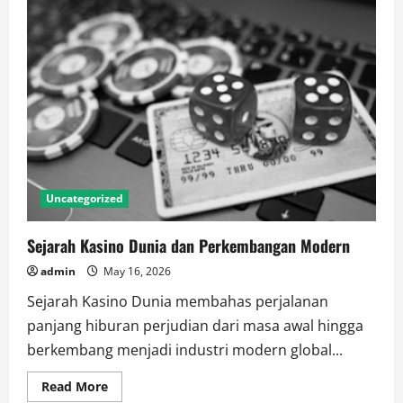
Hiburan
dan
Regulasi
Industri
Modern
Uncategorized
Sejarah Kasino Dunia dan Perkembangan Modern
admin
May 16, 2026
Sejarah Kasino Dunia membahas perjalanan
panjang hiburan perjudian dari masa awal hingga
berkembang menjadi industri modern global...
Read
Read More
more