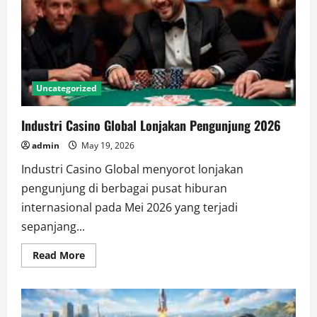
Terkini
Dunia
Uncategorized
Industri Casino Global Lonjakan Pengunjung 2026
admin
May 19, 2026
Industri Casino Global menyorot lonjakan
pengunjung di berbagai pusat hiburan
internasional pada Mei 2026 yang terjadi
sepanjang...
Read
Read More
more
about
Industri
Casino
Global
Lonjakan