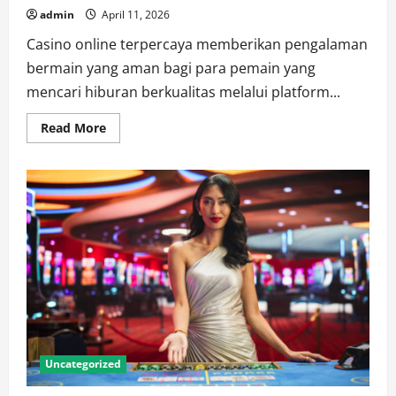
admin
April 11, 2026
Casino online terpercaya memberikan pengalaman
bermain yang aman bagi para pemain yang
mencari hiburan berkualitas melalui platform...
Read
Read More
more
about
Casino
Online
Terpercaya
Panduan
Bermain
Aman
Uncategorized