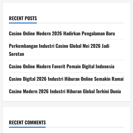
RECENT POSTS
Casino Online Modern 2026 Hadirkan Pengalaman Baru
Perkembangan Industri Casino Global Mei 2026 Jadi
Sorotan
Casino Online Modern Favorit Pemain Digital Indonesia
Casino Digital 2026 Industri Hiburan Online Semakin Ramai
Casino Modern 2026 Industri Hiburan Global Terkini Dunia
RECENT COMMENTS