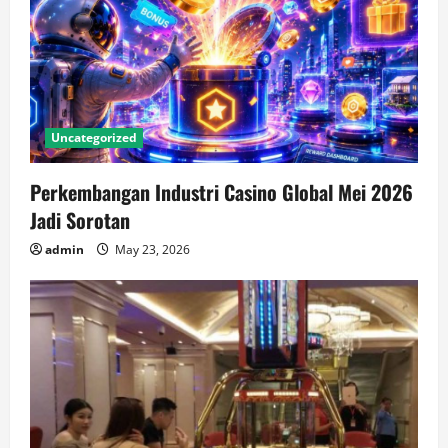
Uncategorized
Perkembangan Industri Casino Global Mei 2026
Jadi Sorotan
admin
May 23, 2026