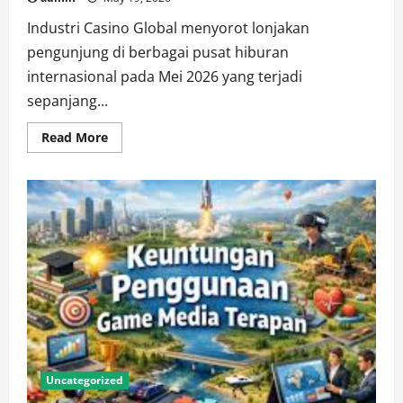
Industri Casino Global menyorot lonjakan
pengunjung di berbagai pusat hiburan
internasional pada Mei 2026 yang terjadi
sepanjang...
Read
Read More
more
about
Industri
Casino
Global
Lonjakan
Pengunjung
2026
Uncategorized