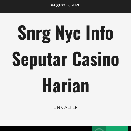
Skip
August 5, 2026
to
content
Snrg Nyc Info
Seputar Casino
Harian
LINK ALTER