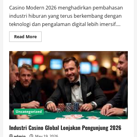
Casino Modern 2026 menghadirkan pembahasan
industri hiburan yang terus berkembang dengan
teknologi dan pengalaman digital lebih imersif....
Read
Read More
more
about
Casino
Modern
2026
Industri
Hiburan
Global
Terkini
Dunia
Uncategorized
Industri Casino Global Lonjakan Pengunjung 2026
admin
May 19, 2026