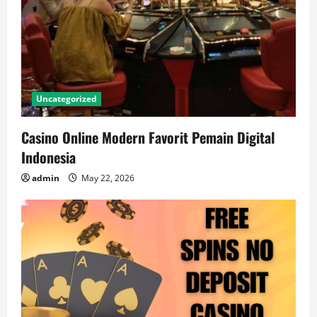
Uncategorized
Casino Online Modern Favorit Pemain Digital
Indonesia
admin
May 22, 2026