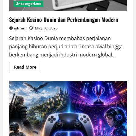
Uncategorized
Sejarah Kasino Dunia dan Perkembangan Modern
admin
May 16, 2026
Sejarah Kasino Dunia membahas perjalanan
panjang hiburan perjudian dari masa awal hingga
berkembang menjadi industri modern global...
Read
Read More
more
about
Sejarah
Kasino
Dunia
dan
Perkembangan
Modern