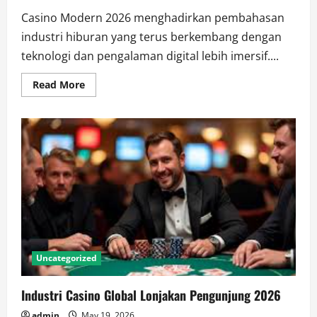
Casino Modern 2026 menghadirkan pembahasan
industri hiburan yang terus berkembang dengan
teknologi dan pengalaman digital lebih imersif....
Read
Read More
more
about
Casino
Modern
2026
Industri
Hiburan
Global
Terkini
Dunia
Uncategorized
Industri Casino Global Lonjakan Pengunjung 2026
admin
May 19, 2026