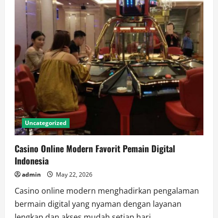
2026
Jadi
Sorotan
Uncategorized
Casino Online Modern Favorit Pemain Digital
Indonesia
admin
May 22, 2026
Casino online modern menghadirkan pengalaman
bermain digital yang nyaman dengan layanan
lengkap dan akses mudah setiap hari....