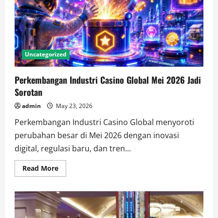
Uncategorized
Perkembangan Industri Casino Global Mei 2026 Jadi
Sorotan
admin
May 23, 2026
Perkembangan Industri Casino Global menyoroti
perubahan besar di Mei 2026 dengan inovasi
digital, regulasi baru, dan tren...
Read
Read More
more
about
Perkembangan
Industri
Casino
Global
Mei