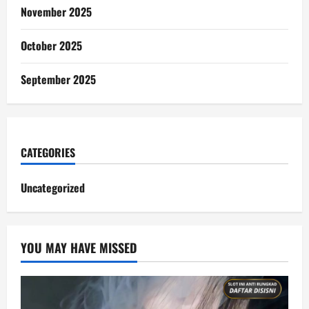
November 2025
October 2025
September 2025
CATEGORIES
Uncategorized
YOU MAY HAVE MISSED