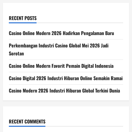
RECENT POSTS
Casino Online Modern 2026 Hadirkan Pengalaman Baru
Perkembangan Industri Casino Global Mei 2026 Jadi
Sorotan
Casino Online Modern Favorit Pemain Digital Indonesia
Casino Digital 2026 Industri Hiburan Online Semakin Ramai
Casino Modern 2026 Industri Hiburan Global Terkini Dunia
RECENT COMMENTS