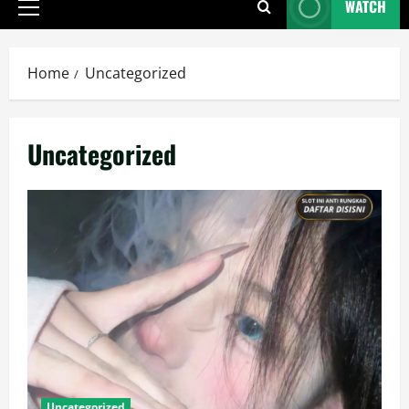
WATCH
Primary
Menu
Home
Uncategorized
Uncategorized
Uncategorized