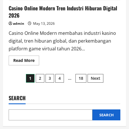
Casino Online Modern Tren Industri Hiburan Digital
2026
admin
May 13, 2026
Casino Online Modern membahas industri kasino
digital, tren hiburan global, dan perkembangan
platform game virtual tahun 2026...
Read
Read More
more
about
Casino
Posts
Online
1
2
3
4
…
18
Next
Modern
Tren
pagination
Industri
Hiburan
Digital
SEARCH
2026
SEARCH