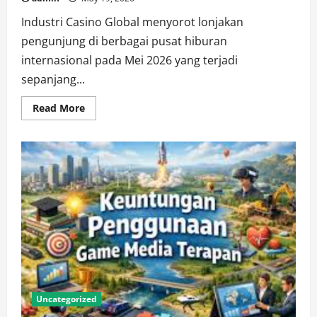
Industri Casino Global menyorot lonjakan
pengunjung di berbagai pusat hiburan
internasional pada Mei 2026 yang terjadi
sepanjang...
Read
Read More
more
about
Industri
Casino
Global
Lonjakan
Pengunjung
2026
Uncategorized