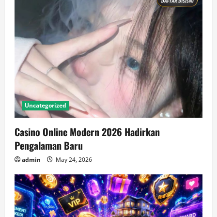
Uncategorized
Casino Online Modern 2026 Hadirkan
Pengalaman Baru
admin
May 24, 2026