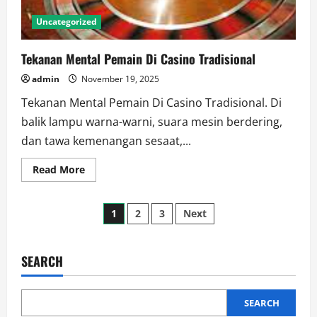
Uncategorized
Tekanan Mental Pemain Di Casino Tradisional
admin
November 19, 2025
Tekanan Mental Pemain Di Casino Tradisional. Di
balik lampu warna-warni, suara mesin berdering,
dan tawa kemenangan sesaat,...
Read
Read More
more
about
Tekanan
Posts
Mental
1
2
3
Next
Pemain
Di
pagination
Casino
Tradisional
SEARCH
SEARCH