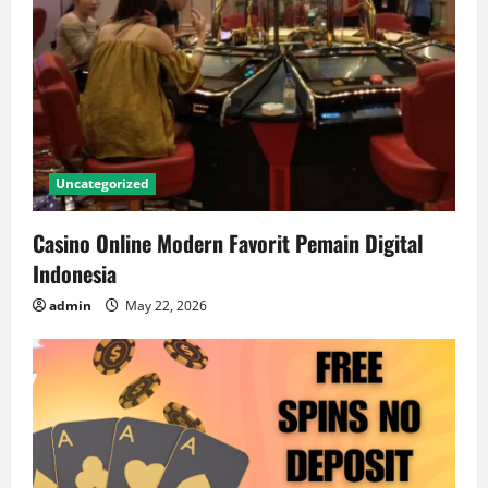
Uncategorized
Casino Online Modern Favorit Pemain Digital
Indonesia
admin
May 22, 2026