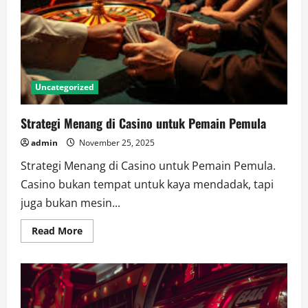
Uncategorized
Strategi Menang di Casino untuk Pemain Pemula
admin
November 25, 2025
Strategi Menang di Casino untuk Pemain Pemula.
Casino bukan tempat untuk kaya mendadak, tapi
juga bukan mesin...
Read
Read More
more
about
Strategi
Menang
di
Casino
untuk
Pemain