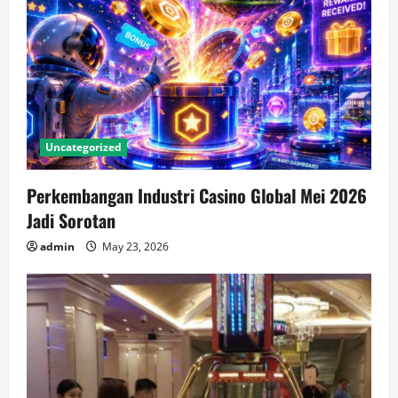
Uncategorized
Perkembangan Industri Casino Global Mei 2026
Jadi Sorotan
admin
May 23, 2026