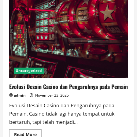
Pemula
Uncategorized
Evolusi Desain Casino dan Pengaruhnya pada Pemain
admin
November 23, 2025
Evolusi Desain Casino dan Pengaruhnya pada
Pemain. Casino tidak lagi hanya tempat untuk
bertaruh, tapi telah menjadi...
Read
Read More