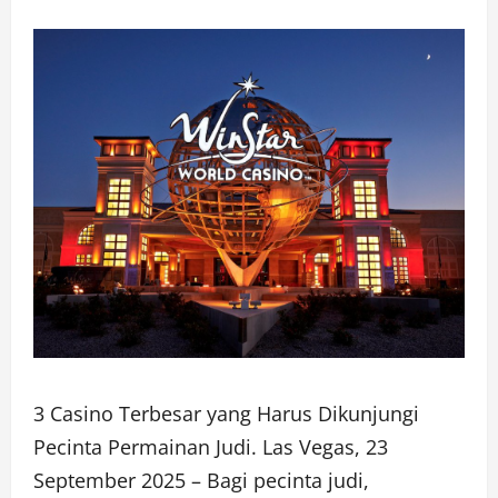
3 Casino Terbesar yang Harus Dikunjungi
Pecinta Permainan Judi. Las Vegas, 23
September 2025 – Bagi pecinta judi,