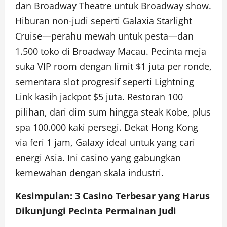
dan Broadway Theatre untuk Broadway show.
Hiburan non-judi seperti Galaxia Starlight
Cruise—perahu mewah untuk pesta—dan
1.500 toko di Broadway Macau. Pecinta meja
suka VIP room dengan limit $1 juta per ronde,
sementara slot progresif seperti Lightning
Link kasih jackpot $5 juta. Restoran 100
pilihan, dari dim sum hingga steak Kobe, plus
spa 100.000 kaki persegi. Dekat Hong Kong
via feri 1 jam, Galaxy ideal untuk yang cari
energi Asia. Ini casino yang gabungkan
kemewahan dengan skala industri.
Kesimpulan: 3 Casino Terbesar yang Harus
Dikunjungi Pecinta Permainan Judi