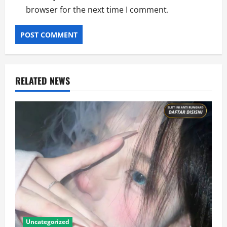
browser for the next time I comment.
RELATED NEWS
Uncategorized