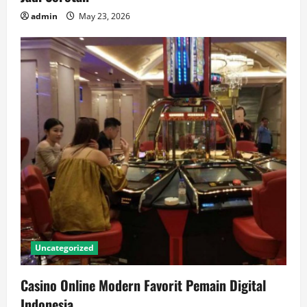
admin
May 23, 2026
Uncategorized
Casino Online Modern Favorit Pemain Digital
Indonesia