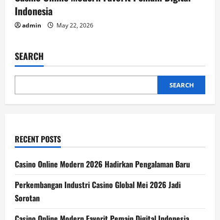
Indonesia
admin
May 22, 2026
SEARCH
SEARCH
RECENT POSTS
Casino Online Modern 2026 Hadirkan Pengalaman Baru
Perkembangan Industri Casino Global Mei 2026 Jadi
Sorotan
Casino Online Modern Favorit Pemain Digital Indonesia