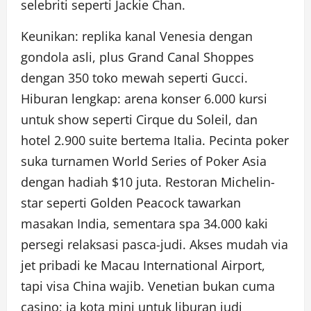
selebriti seperti Jackie Chan.
Keunikan: replika kanal Venesia dengan
gondola asli, plus Grand Canal Shoppes
dengan 350 toko mewah seperti Gucci.
Hiburan lengkap: arena konser 6.000 kursi
untuk show seperti Cirque du Soleil, dan
hotel 2.900 suite bertema Italia. Pecinta poker
suka turnamen World Series of Poker Asia
dengan hadiah $10 juta. Restoran Michelin-
star seperti Golden Peacock tawarkan
masakan India, sementara spa 34.000 kaki
persegi relaksasi pasca-judi. Akses mudah via
jet pribadi ke Macau International Airport,
tapi visa China wajib. Venetian bukan cuma
casino; ia kota mini untuk liburan judi