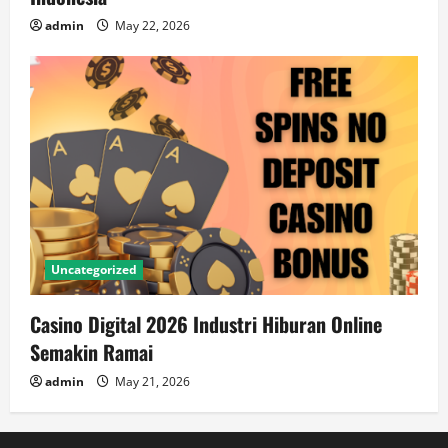
admin
May 22, 2026
Uncategorized
Casino Digital 2026 Industri Hiburan Online
Semakin Ramai
admin
May 21, 2026