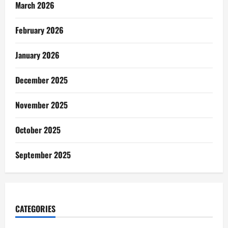
March 2026
February 2026
January 2026
December 2025
November 2025
October 2025
September 2025
CATEGORIES