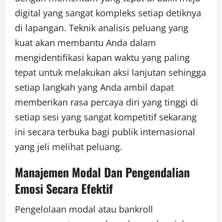
digital yang sangat kompleks setiap detiknya
di lapangan. Teknik analisis peluang yang
kuat akan membantu Anda dalam
mengidentifikasi kapan waktu yang paling
tepat untuk melakukan aksi lanjutan sehingga
setiap langkah yang Anda ambil dapat
memberikan rasa percaya diri yang tinggi di
setiap sesi yang sangat kompetitif sekarang
ini secara terbuka bagi publik internasional
yang jeli melihat peluang.
Manajemen Modal Dan Pengendalian
Emosi Secara Efektif
Pengelolaan modal atau bankroll