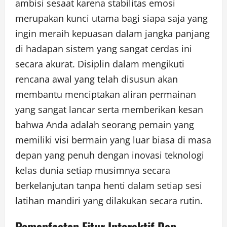
ambisi sesaat karena stabilitas emosi
merupakan kunci utama bagi siapa saja yang
ingin meraih kepuasan dalam jangka panjang
di hadapan sistem yang sangat cerdas ini
secara akurat. Disiplin dalam mengikuti
rencana awal yang telah disusun akan
membantu menciptakan aliran permainan
yang sangat lancar serta memberikan kesan
bahwa Anda adalah seorang pemain yang
memiliki visi bermain yang luar biasa di masa
depan yang penuh dengan inovasi teknologi
kelas dunia setiap musimnya secara
berkelanjutan tanpa henti dalam setiap sesi
latihan mandiri yang dilakukan secara rutin.
Pemanfaatan Fitur Interaktif Dan