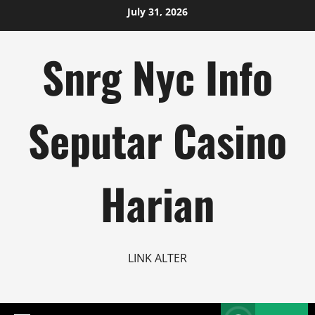
Skip
July 31, 2026
to
content
Snrg Nyc Info
Seputar Casino
Harian
LINK ALTER