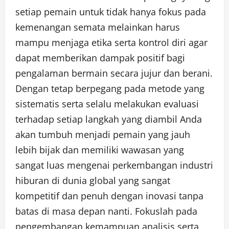
setiap pemain untuk tidak hanya fokus pada
kemenangan semata melainkan harus
mampu menjaga etika serta kontrol diri agar
dapat memberikan dampak positif bagi
pengalaman bermain secara jujur dan berani.
Dengan tetap berpegang pada metode yang
sistematis serta selalu melakukan evaluasi
terhadap setiap langkah yang diambil Anda
akan tumbuh menjadi pemain yang jauh
lebih bijak dan memiliki wawasan yang
sangat luas mengenai perkembangan industri
hiburan di dunia global yang sangat
kompetitif dan penuh dengan inovasi tanpa
batas di masa depan nanti. Fokuslah pada
pengembangan kemampuan analisis serta