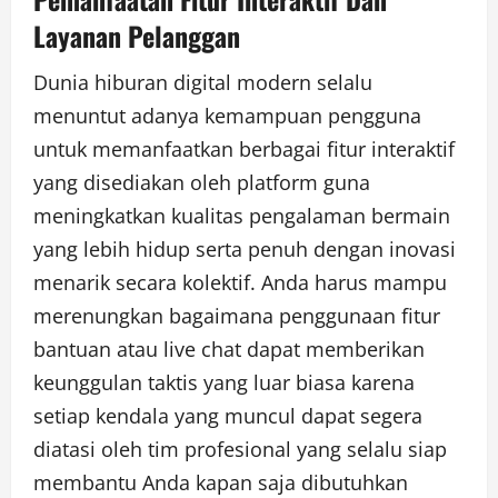
Layanan Pelanggan
Dunia hiburan digital modern selalu
menuntut adanya kemampuan pengguna
untuk memanfaatkan berbagai fitur interaktif
yang disediakan oleh platform guna
meningkatkan kualitas pengalaman bermain
yang lebih hidup serta penuh dengan inovasi
menarik secara kolektif. Anda harus mampu
merenungkan bagaimana penggunaan fitur
bantuan atau live chat dapat memberikan
keunggulan taktis yang luar biasa karena
setiap kendala yang muncul dapat segera
diatasi oleh tim profesional yang selalu siap
membantu Anda kapan saja dibutuhkan