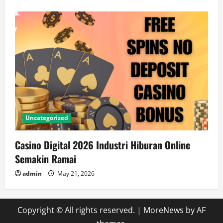
Uncategorized
Casino Digital 2026 Industri Hiburan Online
Semakin Ramai
admin
May 21, 2026
Copyright © All rights reserved.
|
MoreNews
by AF