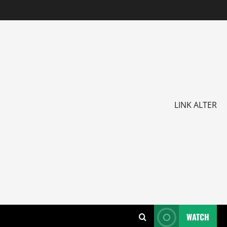
LINK ALTER
WATCH