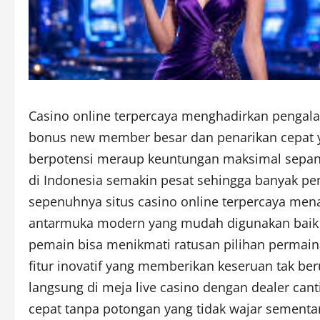
Casino online terpercaya menghadirkan penga
bonus new member besar dan penarikan cepat 
berpotensi meraup keuntungan maksimal sepanja
di Indonesia semakin pesat sehingga banyak pe
sepenuhnya situs casino online terpercaya men
antarmuka modern yang mudah digunakan baik 
pemain bisa menikmati ratusan pilihan permain
fitur inovatif yang memberikan keseruan tak ber
langsung di meja live casino dengan dealer can
cepat tanpa potongan yang tidak wajar sementara