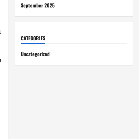
September 2025
t
CATEGORIES
Uncategorized
h