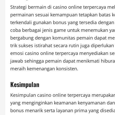
Strategi bermain di casino online terpercaya m
permainan sesuai kemampuan tetapkan batas k
terkendali gunakan bonus yang tersedia dengan
coba berbagai jenis game untuk menemukan ya
bergabung dengan komunitas pemain dapat membe
trik sukses istirahat secara rutin juga diperluk
emosi casino online terpercaya menyediakan 
jawab sehingga pemain dapat menikmati hiburan
meraih kemenangan konsisten.
Kesimpulan
Kesimpulan casino online terpercaya merupakan s
yang menginginkan keamanan kenyamanan dan p
bonus menarik serta layanan prima yang dise