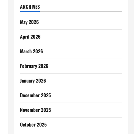
ARCHIVES
May 2026
April 2026
March 2026
February 2026
January 2026
December 2025
November 2025
October 2025