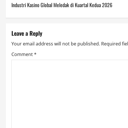
Industri Kasino Global Meledak di Kuartal Kedua 2026
o
s
t
Leave a Reply
n
Your email address will not be published.
Required fi
a
Comment
*
v
i
g
a
t