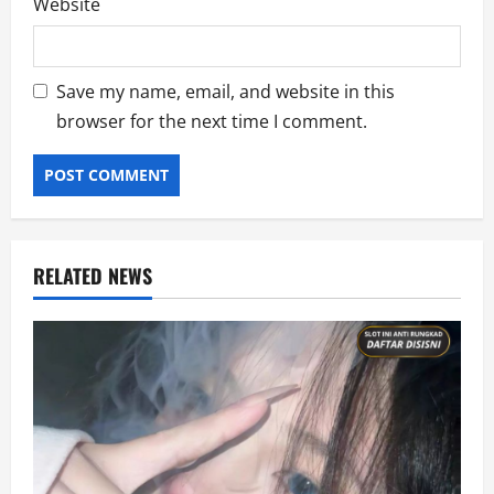
Website
Save my name, email, and website in this
browser for the next time I comment.
RELATED NEWS