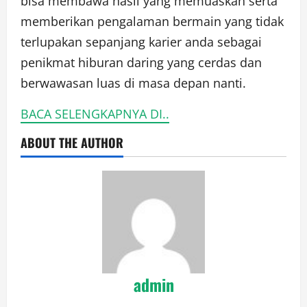
bisa membawa hasil yang memuaskan serta
memberikan pengalaman bermain yang tidak
terlupakan sepanjang karier anda sebagai
penikmat hiburan daring yang cerdas dan
berwawasan luas di masa depan nanti.
BACA SELENGKAPNYA DI..
ABOUT THE AUTHOR
admin