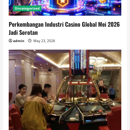
Uncategorized
Perkembangan Industri Casino Global Mei 2026
Jadi Sorotan
admin
May 23, 2026