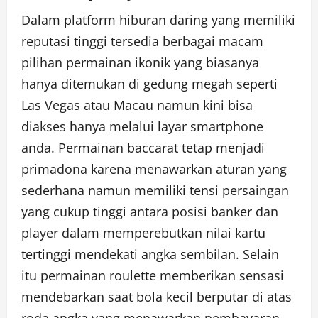
Dalam platform hiburan daring yang memiliki
reputasi tinggi tersedia berbagai macam
pilihan permainan ikonik yang biasanya
hanya ditemukan di gedung megah seperti
Las Vegas atau Macau namun kini bisa
diakses hanya melalui layar smartphone
anda. Permainan baccarat tetap menjadi
primadona karena menawarkan aturan yang
sederhana namun memiliki tensi persaingan
yang cukup tinggi antara posisi banker dan
player dalam memperebutkan nilai kartu
tertinggi mendekati angka sembilan. Selain
itu permainan roulette memberikan sensasi
mendebarkan saat bola kecil berputar di atas
roda angka yang menawarkan pembayaran