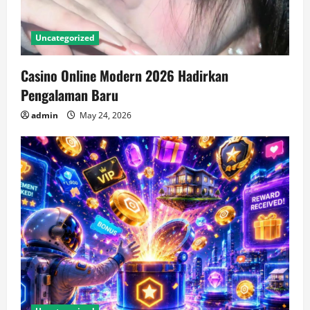
Uncategorized
Casino Online Modern 2026 Hadirkan
Pengalaman Baru
admin
May 24, 2026