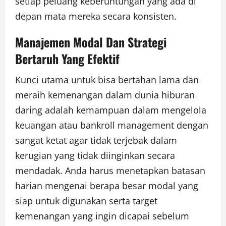
setiap peluang keberuntungan yang ada di
depan mata mereka secara konsisten.
Manajemen Modal Dan Strategi
Bertaruh Yang Efektif
Kunci utama untuk bisa bertahan lama dan
meraih kemenangan dalam dunia hiburan
daring adalah kemampuan dalam mengelola
keuangan atau bankroll management dengan
sangat ketat agar tidak terjebak dalam
kerugian yang tidak diinginkan secara
mendadak. Anda harus menetapkan batasan
harian mengenai berapa besar modal yang
siap untuk digunakan serta target
kemenangan yang ingin dicapai sebelum