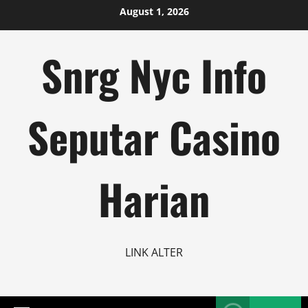
Skip
August 1, 2026
to
content
Snrg Nyc Info
Seputar Casino
Harian
LINK ALTER