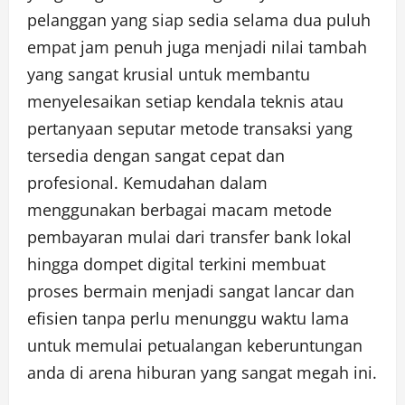
pelanggan yang siap sedia selama dua puluh
empat jam penuh juga menjadi nilai tambah
yang sangat krusial untuk membantu
menyelesaikan setiap kendala teknis atau
pertanyaan seputar metode transaksi yang
tersedia dengan sangat cepat dan
profesional. Kemudahan dalam
menggunakan berbagai macam metode
pembayaran mulai dari transfer bank lokal
hingga dompet digital terkini membuat
proses bermain menjadi sangat lancar dan
efisien tanpa perlu menunggu waktu lama
untuk memulai petualangan keberuntungan
anda di arena hiburan yang sangat megah ini.