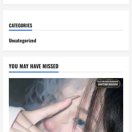
CATEGORIES
Uncategorized
YOU MAY HAVE MISSED