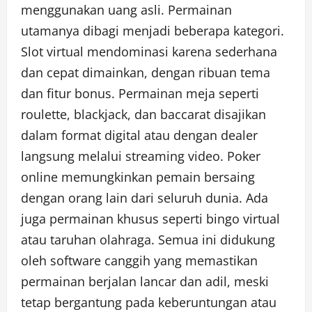
menggunakan uang asli. Permainan
utamanya dibagi menjadi beberapa kategori.
Slot virtual mendominasi karena sederhana
dan cepat dimainkan, dengan ribuan tema
dan fitur bonus. Permainan meja seperti
roulette, blackjack, dan baccarat disajikan
dalam format digital atau dengan dealer
langsung melalui streaming video. Poker
online memungkinkan pemain bersaing
dengan orang lain dari seluruh dunia. Ada
juga permainan khusus seperti bingo virtual
atau taruhan olahraga. Semua ini didukung
oleh software canggih yang memastikan
permainan berjalan lancar dan adil, meski
tetap bergantung pada keberuntungan atau