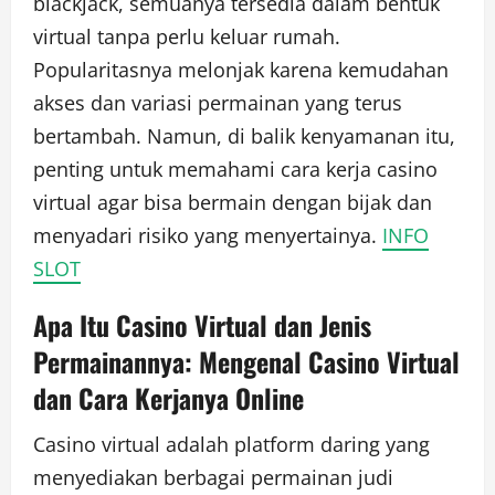
blackjack, semuanya tersedia dalam bentuk
virtual tanpa perlu keluar rumah.
Popularitasnya melonjak karena kemudahan
akses dan variasi permainan yang terus
bertambah. Namun, di balik kenyamanan itu,
penting untuk memahami cara kerja casino
virtual agar bisa bermain dengan bijak dan
menyadari risiko yang menyertainya.
INFO
SLOT
Apa Itu Casino Virtual dan Jenis
Permainannya: Mengenal Casino Virtual
dan Cara Kerjanya Online
Casino virtual adalah platform daring yang
menyediakan berbagai permainan judi