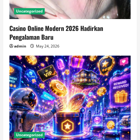
Uncategorized
Casino Online Modern 2026 Hadirkan
Pengalaman Baru
admin
May 24, 2026
Uncategorized