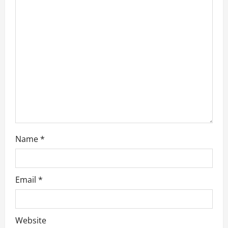
a
t
i
o
n
Name
*
Email
*
Website