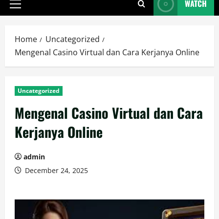
WATCH
Primary
Menu
Home
Uncategorized
Mengenal Casino Virtual dan Cara Kerjanya Online
Uncategorized
Mengenal Casino Virtual dan Cara
Kerjanya Online
admin
December 24, 2025