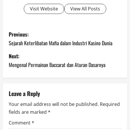
Visit Website
View All Posts
P
Previous:
o
Sejarah Keterlibatan Mafia dalam Industri Kasino Dunia
s
Next:
Mengenal Permainan Baccarat dan Aturan Dasarnya
t
n
a
Leave a Reply
v
Your email address will not be published.
Required
fields are marked
*
i
Comment
*
g