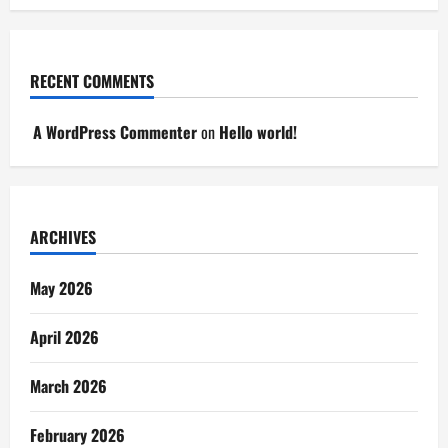
RECENT COMMENTS
A WordPress Commenter
on
Hello world!
ARCHIVES
May 2026
April 2026
March 2026
February 2026