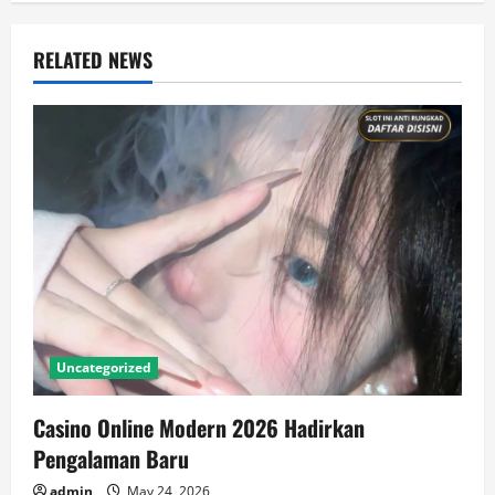
RELATED NEWS
Uncategorized
Casino Online Modern 2026 Hadirkan
Pengalaman Baru
admin
May 24, 2026