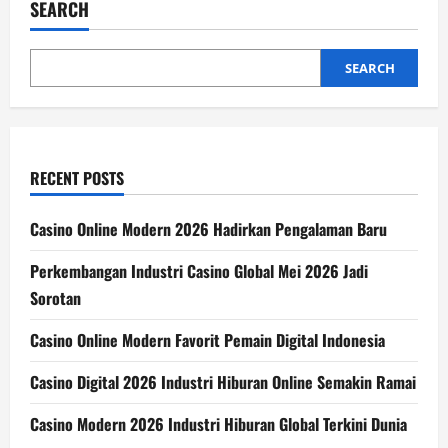
SEARCH
SEARCH
RECENT POSTS
Casino Online Modern 2026 Hadirkan Pengalaman Baru
Perkembangan Industri Casino Global Mei 2026 Jadi
Sorotan
Casino Online Modern Favorit Pemain Digital Indonesia
Casino Digital 2026 Industri Hiburan Online Semakin Ramai
Casino Modern 2026 Industri Hiburan Global Terkini Dunia