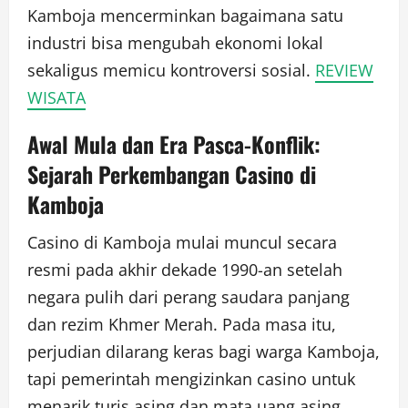
Kamboja mencerminkan bagaimana satu
industri bisa mengubah ekonomi lokal
sekaligus memicu kontroversi sosial.
REVIEW
WISATA
Awal Mula dan Era Pasca-Konflik:
Sejarah Perkembangan Casino di
Kamboja
Casino di Kamboja mulai muncul secara
resmi pada akhir dekade 1990-an setelah
negara pulih dari perang saudara panjang
dan rezim Khmer Merah. Pada masa itu,
perjudian dilarang keras bagi warga Kamboja,
tapi pemerintah mengizinkan casino untuk
menarik turis asing dan mata uang asing.