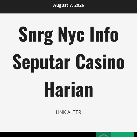
Skip
August 7, 2026
to
content
Snrg Nyc Info
Seputar Casino
Harian
LINK ALTER