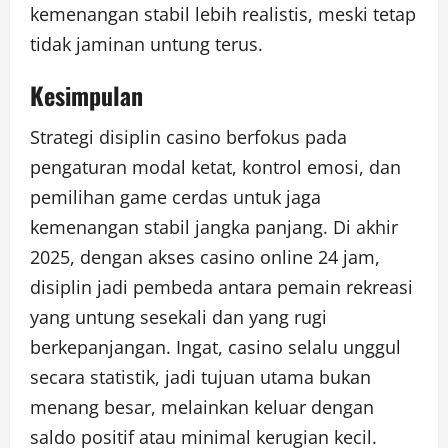
kemenangan stabil lebih realistis, meski tetap
tidak jaminan untung terus.
Kesimpulan
Strategi disiplin casino berfokus pada
pengaturan modal ketat, kontrol emosi, dan
pemilihan game cerdas untuk jaga
kemenangan stabil jangka panjang. Di akhir
2025, dengan akses casino online 24 jam,
disiplin jadi pembeda antara pemain rekreasi
yang untung sesekali dan yang rugi
berkepanjangan. Ingat, casino selalu unggul
secara statistik, jadi tujuan utama bukan
menang besar, melainkan keluar dengan
saldo positif atau minimal kerugian kecil.