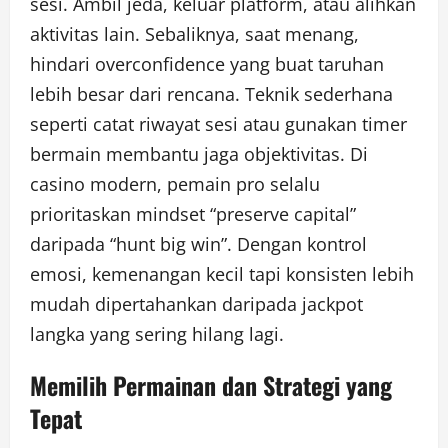
sesi. Ambil jeda, keluar platform, atau alihkan
aktivitas lain. Sebaliknya, saat menang,
hindari overconfidence yang buat taruhan
lebih besar dari rencana. Teknik sederhana
seperti catat riwayat sesi atau gunakan timer
bermain membantu jaga objektivitas. Di
casino modern, pemain pro selalu
prioritaskan mindset “preserve capital”
daripada “hunt big win”. Dengan kontrol
emosi, kemenangan kecil tapi konsisten lebih
mudah dipertahankan daripada jackpot
langka yang sering hilang lagi.
Memilih Permainan dan Strategi yang
Tepat