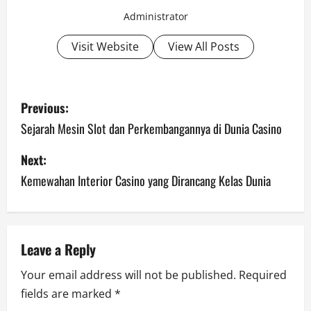
Administrator
Visit Website
View All Posts
P
Previous:
o
Sejarah Mesin Slot dan Perkembangannya di Dunia Casino
s
Next:
Kemewahan Interior Casino yang Dirancang Kelas Dunia
t
n
a
Leave a Reply
v
Your email address will not be published.
Required
fields are marked
*
i