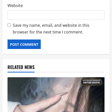
Website
Save my name, email, and website in this
browser for the next time I comment.
RELATED NEWS